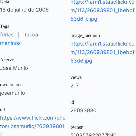
Data
https://farm1.staticflickr.co
18 de julho de 2006
m/113/260939801_1bebbf
53d6_c.jpg
Tags
ferias
|
itacoa
|
image_medium
meninos
https://farm1.staticflickr.co
m/113/260939801_1bebbf
Acervo
53d6.jpg
José Murilo
views
ownername
217
josemurilo
id
url
260939801
https://www.flickr.com/pho
tos/josemurilo/260939801
owner
/
51035792207@N01