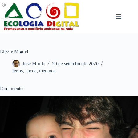
Pular
para
o
conteúdo
Elisa e Miguel
José Murilo
29 de setembro de 2020
ferias
,
itacoa
,
meninos
Documento