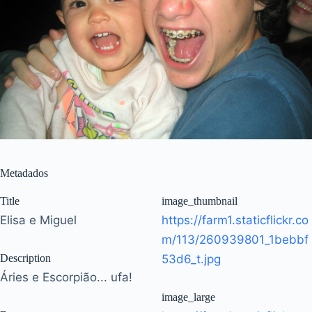
Metadados
Title
image_thumbnail
Elisa e Miguel
https://farm1.staticflickr.co
m/113/260939801_1bebbf
Description
53d6_t.jpg
Áries e Escorpião... ufa!
image_large