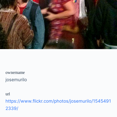
ownername
josemurilo
url
https://www.flickr.com/photos/josemurilo/1545491
2339/