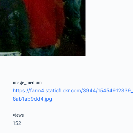
image_medium
https://farm4.staticflickr.com/3944/15454912339_
8ab1ab9dd4.jpg
views
152