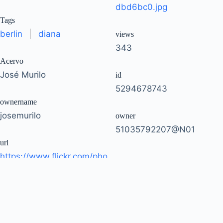
dbd6bc0.jpg
Tags
berlin
|
diana
views
343
Acervo
José Murilo
id
5294678743
ownername
josemurilo
owner
51035792207@N01
url
https://www.flickr.com/pho
tos/josemurilo/529467874
3/