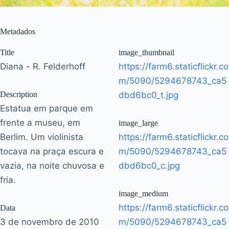
Metadados
Title
image_thumbnail
Diana - R. Felderhoff
https://farm6.staticflickr.co
m/5090/5294678743_ca5
Description
dbd6bc0_t.jpg
Estatua em parque em
frente a museu, em
image_large
Berlim. Um violinista
https://farm6.staticflickr.co
tocava na praça escura e
m/5090/5294678743_ca5
vazia, na noite chuvosa e
dbd6bc0_c.jpg
fria.
image_medium
https://farm6.staticflickr.co
Data
3 de novembro de 2010
m/5090/5294678743_ca5