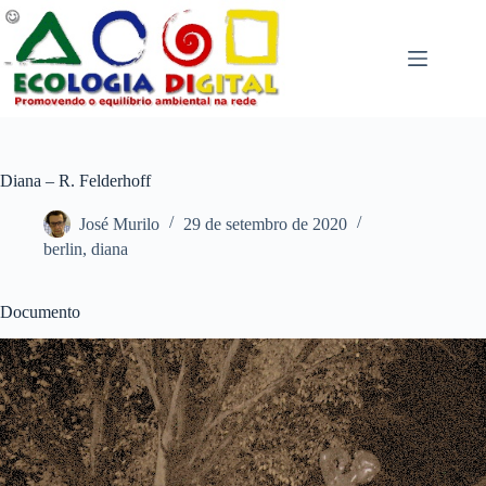
Pular
para
o
conteúdo
Diana – R. Felderhoff
José Murilo
29 de setembro de 2020
berlin
,
diana
Documento