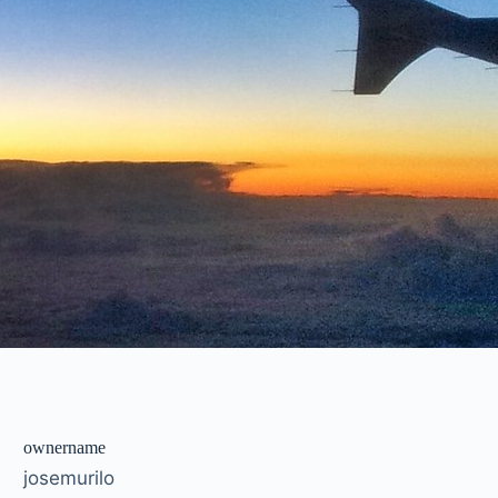
ownername
josemurilo