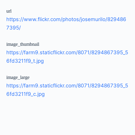
url
https://www.flickr.com/photos/josemurilo/829486
7395/
image_thumbnail
https://farm9.staticflickr.com/8071/8294867395_5
6fd3211f9_t.jpg
image_large
https://farm9.staticflickr.com/8071/8294867395_5
6fd3211f9_c.jpg