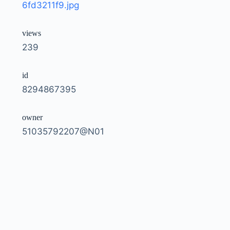
6fd3211f9.jpg
views
239
id
8294867395
owner
51035792207@N01