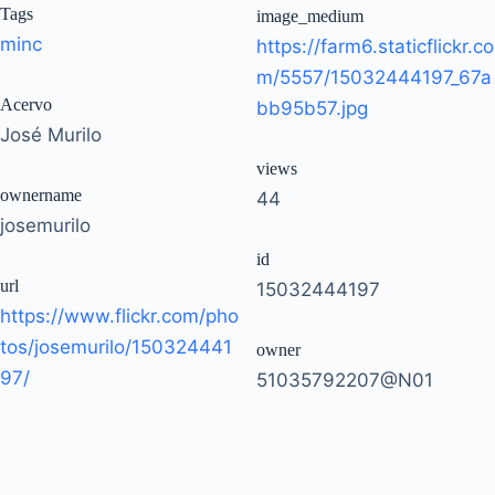
Tags
image_medium
minc
https://farm6.staticflickr.co
m/5557/15032444197_67a
Acervo
bb95b57.jpg
José Murilo
views
ownername
44
josemurilo
id
url
15032444197
https://www.flickr.com/pho
tos/josemurilo/150324441
owner
97/
51035792207@N01