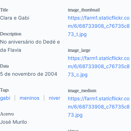
Title
image_thumbnail
Clara e Gabi
https://farm1.staticflickr.co
m/6/68733908_c76735c8
Description
73_t.jpg
No aniversário do Dedé e
da Flavia
image_large
https://farm1.staticflickr.co
Data
m/6/68733908_c76735c8
5 de novembro de 2004
73_c.jpg
Tags
image_medium
gabi
|
meninos
|
niver
https://farm1.staticflickr.co
m/6/68733908_c76735c8
Acervo
73.jpg
José Murilo
views