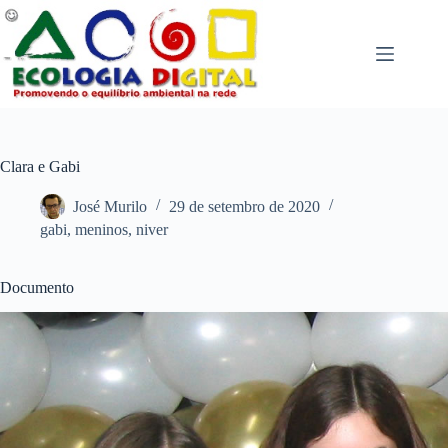
Pular
para
o
conteúdo
Clara e Gabi
José Murilo
29 de setembro de 2020
gabi
,
meninos
,
niver
Documento