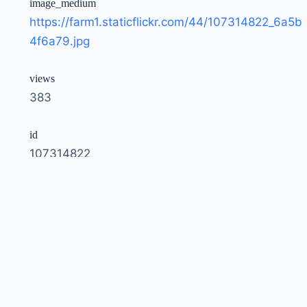
image_medium
https://farm1.staticflickr.com/44/107314822_6a5b
4f6a79.jpg
views
383
id
107314822
owner
51035792207@N01