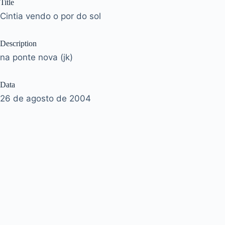
Title
Cintia vendo o por do sol
Description
na ponte nova (jk)
Data
26 de agosto de 2004
Tags
cintia
|
pordosol
Acervo
José Murilo