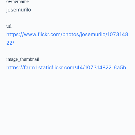
ownername
josemurilo
url
https://www.flickr.com/photos/josemurilo/1073148
22/
image_thumbnail
https://farm1.staticflickr.com/44/107314822_6a5b
4f6a79_t.jpg
image_large
https://farm1.staticflickr.com/44/107314822_6a5b
4f6a79_c.jpg