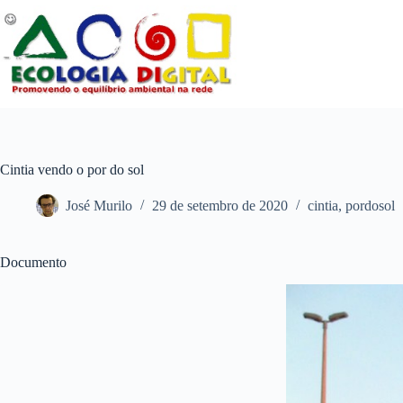
Pular
para
o
conteúdo
Cintia vendo o por do sol
José Murilo
29 de setembro de 2020
cintia
,
pordosol
Documento