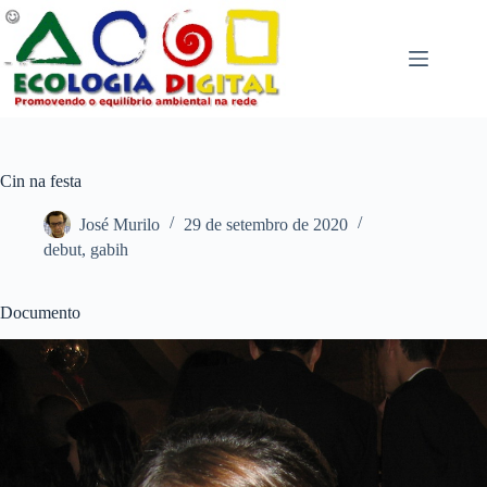
Pular
para
o
conteúdo
Cin na festa
José Murilo
29 de setembro de 2020
debut
,
gabih
Documento