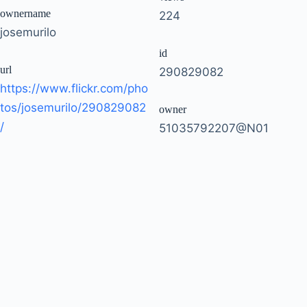
ownername
224
josemurilo
id
url
290829082
https://www.flickr.com/pho
tos/josemurilo/290829082
owner
/
51035792207@N01
Copyright © 2026 - WordPress Theme by
CreativeThemes