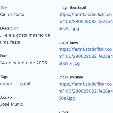
Title
image_thumbnail
Cin na festa
https://farm1.staticflickr.co
m/106/290829082_fe28a4
Description
50a1_t.jpg
... e ela gosta mesmo de
uma festa!
image_large
https://farm1.staticflickr.co
Data
m/106/290829082_fe28a4
14 de outubro de 2006
50a1_c.jpg
Tags
image_medium
debut
|
gabih
https://farm1.staticflickr.co
m/106/290829082_fe28a4
Acervo
50a1.jpg
José Murilo
views