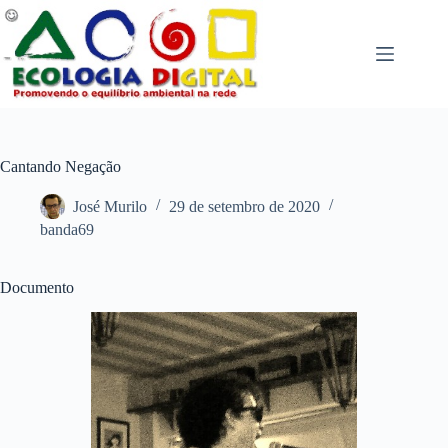
Pular
para
o
conteúdo
Cantando Negação
José Murilo
29 de setembro de 2020
banda69
Documento