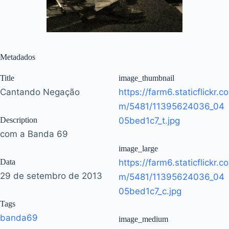
Metadados
Title
image_thumbnail
Cantando Negação
https://farm6.staticflickr.co
m/5481/11395624036_04
Description
05bed1c7_t.jpg
com a Banda 69
image_large
Data
https://farm6.staticflickr.co
29 de setembro de 2013
m/5481/11395624036_04
05bed1c7_c.jpg
Tags
banda69
image_medium