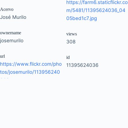
https://farm6.staticflickr.co
Acervo
m/5481/11395624036_04
José Murilo
05bed1c7.jpg
ownername
views
josemurilo
308
url
id
https://www.flickr.com/pho
11395624036
tos/josemurilo/113956240
36/
owner
51035792207@N01