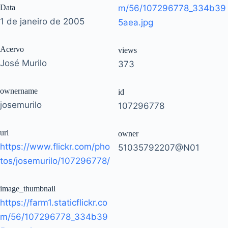
Data
m/56/107296778_334b39
1 de janeiro de 2005
5aea.jpg
Acervo
views
José Murilo
373
ownername
id
josemurilo
107296778
url
owner
https://www.flickr.com/pho
51035792207@N01
tos/josemurilo/107296778/
image_thumbnail
https://farm1.staticflickr.co
m/56/107296778_334b39