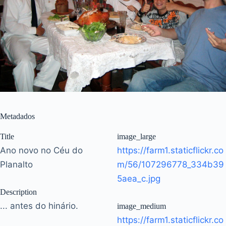
Metadados
Title
image_large
Ano novo no Céu do
https://farm1.staticflickr.co
Planalto
m/56/107296778_334b39
5aea_c.jpg
Description
... antes do hinário.
image_medium
https://farm1.staticflickr.co