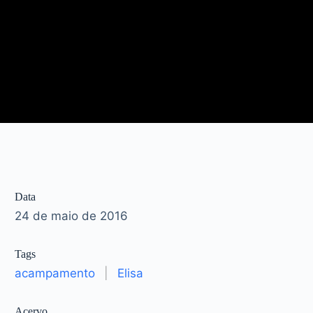
Data
24 de maio de 2016
Tags
acampamento
|
Elisa
Acervo