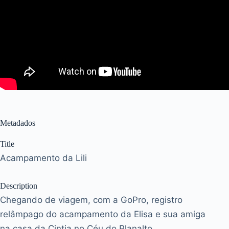
Metadados
Title
Acampamento da Lili
Description
Chegando de viagem, com a GoPro, registro
relâmpago do acampamento da Elisa e sua amiga
na casa da Cintia no Céu do Planalto.