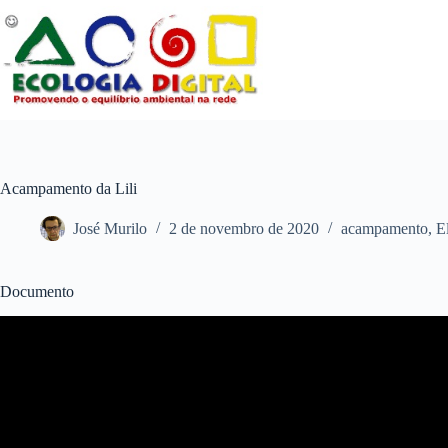
Pular
para
o
conteúdo
Acampamento da Lili
José Murilo
2 de novembro de 2020
acampamento
,
E
Documento