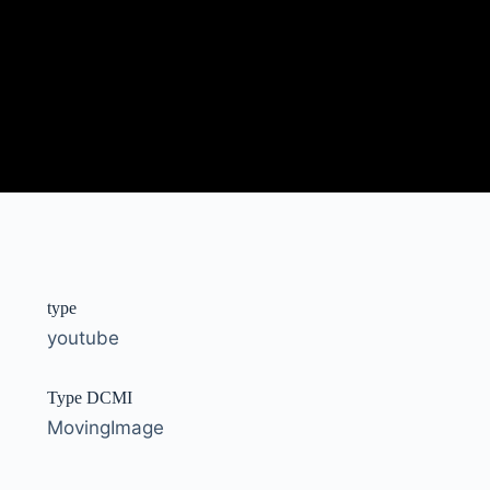
type
youtube
Type DCMI
MovingImage